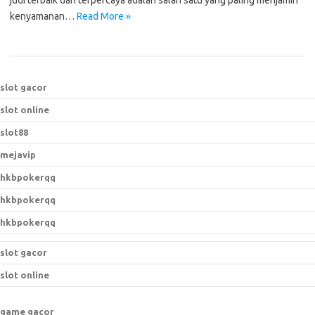
judi terbaik dan terpercaya adalah salah satu yang paling menjamin
kenyamanan…
Read More »
slot gacor
slot online
slot88
mejavip
hkbpokerqq
hkbpokerqq
hkbpokerqq
slot gacor
slot online
game gacor