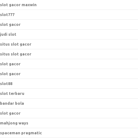
slot gacor maxwin
slot777
slot gacor
judi slot
situs slot gacor
situs slot gacor
slot gacor
slot gacor
slot88
slot terbaru
bandar bola
slot gacor
mahjong ways
spaceman pragmatic