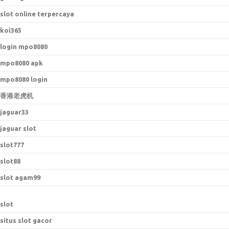
slot online terpercaya
koi365
login mpo8080
mpo8080 apk
mpo8080 login
香港老虎机
jaguar33
jaguar slot
slot777
slot88
slot agam99
slot
situs slot gacor