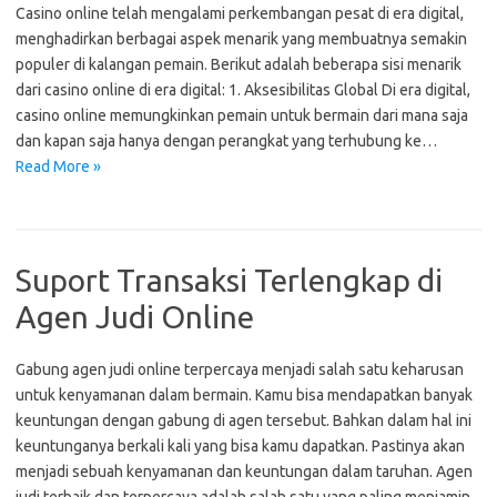
Casino online telah mengalami perkembangan pesat di era digital,
menghadirkan berbagai aspek menarik yang membuatnya semakin
populer di kalangan pemain. Berikut adalah beberapa sisi menarik
dari casino online di era digital: 1. Aksesibilitas Global Di era digital,
casino online memungkinkan pemain untuk bermain dari mana saja
dan kapan saja hanya dengan perangkat yang terhubung ke…
Read More »
Suport Transaksi Terlengkap di
Agen Judi Online
Gabung agen judi online terpercaya menjadi salah satu keharusan
untuk kenyamanan dalam bermain. Kamu bisa mendapatkan banyak
keuntungan dengan gabung di agen tersebut. Bahkan dalam hal ini
keuntunganya berkali kali yang bisa kamu dapatkan. Pastinya akan
menjadi sebuah kenyamanan dan keuntungan dalam taruhan. Agen