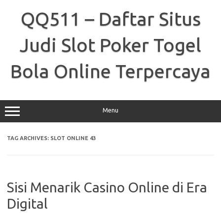
Skip
to
QQ511 – Daftar Situs
content
Judi Slot Poker Togel
Bola Online Terpercaya
Menu
TAG ARCHIVES:
SLOT ONLINE 43
Sisi Menarik Casino Online di Era
Digital