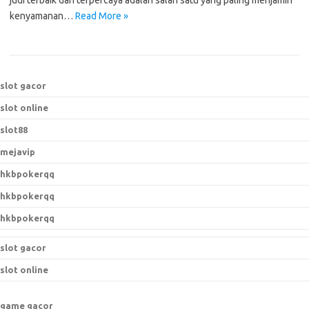
judi terbaik dan terpercaya adalah salah satu yang paling menjamin
kenyamanan…
Read More »
slot gacor
slot online
slot88
mejavip
hkbpokerqq
hkbpokerqq
hkbpokerqq
slot gacor
slot online
game gacor