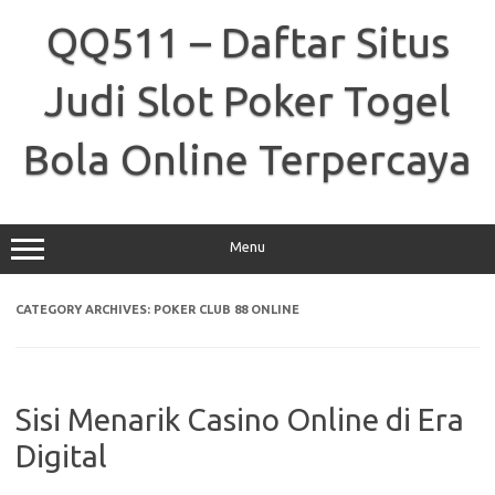
Skip
to
QQ511 – Daftar Situs
content
Judi Slot Poker Togel
Bola Online Terpercaya
Menu
CATEGORY ARCHIVES:
POKER CLUB 88 ONLINE
Sisi Menarik Casino Online di Era
Digital