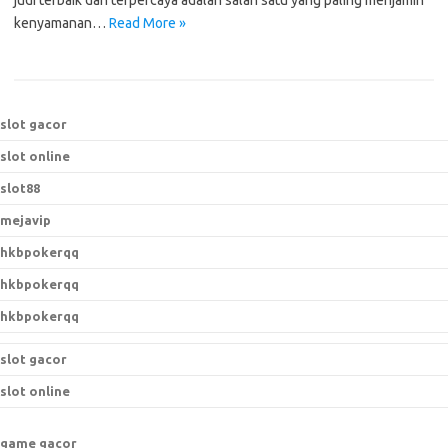
judi terbaik dan terpercaya adalah salah satu yang paling menjamin
kenyamanan…
Read More »
slot gacor
slot online
slot88
mejavip
hkbpokerqq
hkbpokerqq
hkbpokerqq
slot gacor
slot online
game gacor