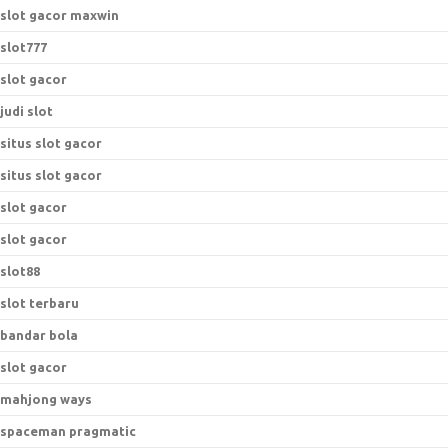
slot gacor maxwin
slot777
slot gacor
judi slot
situs slot gacor
situs slot gacor
slot gacor
slot gacor
slot88
slot terbaru
bandar bola
slot gacor
mahjong ways
spaceman pragmatic