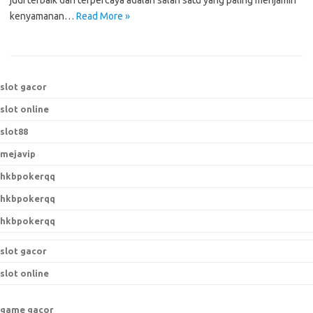
judi terbaik dan terpercaya adalah salah satu yang paling menjamin
kenyamanan…
Read More »
slot gacor
slot online
slot88
mejavip
hkbpokerqq
hkbpokerqq
hkbpokerqq
slot gacor
slot online
game gacor