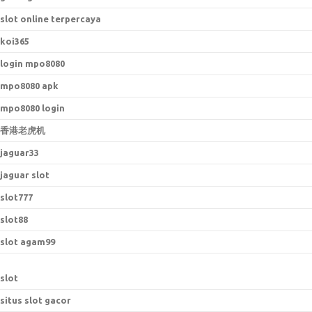
slot online terpercaya
koi365
login mpo8080
mpo8080 apk
mpo8080 login
香港老虎机
jaguar33
jaguar slot
slot777
slot88
slot agam99
slot
situs slot gacor