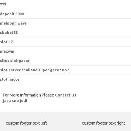
777
deposit 5000
mahjong ways
sbobet88
slot 5k
maxwin
situs slot gacor
slot server thailand super gacor no 1
slot gacor
For More Information Please
Contact Us
jasa seo judi
custom footer text left
custom footer text right