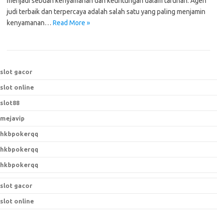
menjadi sebuah kenyamanan dan keuntungan dalam taruhan. Agen
judi terbaik dan terpercaya adalah salah satu yang paling menjamin
kenyamanan…
Read More »
slot gacor
slot online
slot88
mejavip
hkbpokerqq
hkbpokerqq
hkbpokerqq
slot gacor
slot online