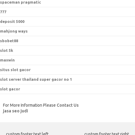
spaceman pragmatic
777
deposit 5000
mahjong ways
sbobet88
slot 5k
maxwin
situs slot gacor
slot server thailand super gacor no 1
slot gacor
For More Information Please
Contact Us
jasa seo judi
custom footer text left
custom footer text right