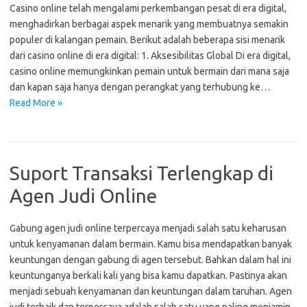
Casino online telah mengalami perkembangan pesat di era digital,
menghadirkan berbagai aspek menarik yang membuatnya semakin
populer di kalangan pemain. Berikut adalah beberapa sisi menarik
dari casino online di era digital: 1. Aksesibilitas Global Di era digital,
casino online memungkinkan pemain untuk bermain dari mana saja
dan kapan saja hanya dengan perangkat yang terhubung ke…
Read More »
Suport Transaksi Terlengkap di
Agen Judi Online
Gabung agen judi online terpercaya menjadi salah satu keharusan
untuk kenyamanan dalam bermain. Kamu bisa mendapatkan banyak
keuntungan dengan gabung di agen tersebut. Bahkan dalam hal ini
keuntunganya berkali kali yang bisa kamu dapatkan. Pastinya akan
menjadi sebuah kenyamanan dan keuntungan dalam taruhan. Agen