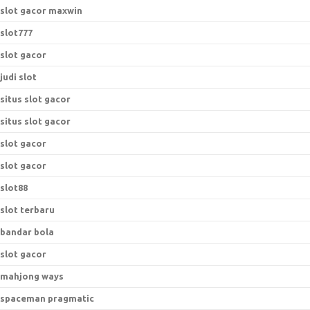
slot gacor maxwin
slot777
slot gacor
judi slot
situs slot gacor
situs slot gacor
slot gacor
slot gacor
slot88
slot terbaru
bandar bola
slot gacor
mahjong ways
spaceman pragmatic