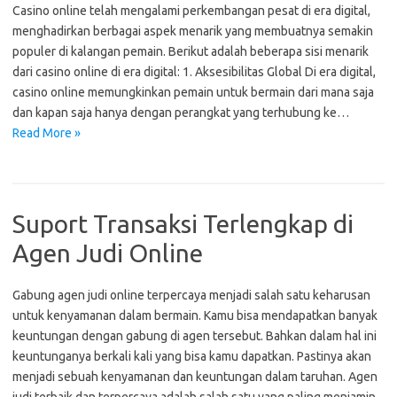
Casino online telah mengalami perkembangan pesat di era digital,
menghadirkan berbagai aspek menarik yang membuatnya semakin
populer di kalangan pemain. Berikut adalah beberapa sisi menarik
dari casino online di era digital: 1. Aksesibilitas Global Di era digital,
casino online memungkinkan pemain untuk bermain dari mana saja
dan kapan saja hanya dengan perangkat yang terhubung ke…
Read More »
Suport Transaksi Terlengkap di
Agen Judi Online
Gabung agen judi online terpercaya menjadi salah satu keharusan
untuk kenyamanan dalam bermain. Kamu bisa mendapatkan banyak
keuntungan dengan gabung di agen tersebut. Bahkan dalam hal ini
keuntunganya berkali kali yang bisa kamu dapatkan. Pastinya akan
menjadi sebuah kenyamanan dan keuntungan dalam taruhan. Agen