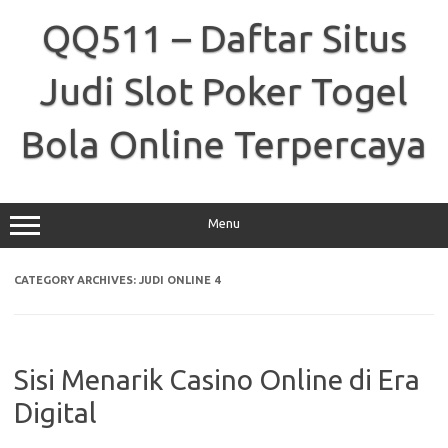
Skip
to
QQ511 – Daftar Situs
content
Judi Slot Poker Togel
Bola Online Terpercaya
Menu
CATEGORY ARCHIVES:
JUDI ONLINE 4
Sisi Menarik Casino Online di Era
Digital