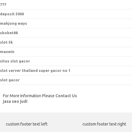
777
deposit 5000
mahjong ways
sbobet88
slot 5k
maxwin
situs slot gacor
slot server thailand super gacor no 1
slot gacor
For More Information Please
Contact Us
jasa seo judi
custom footer text left
custom footer text right