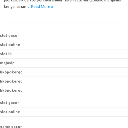
judi terbaik dan terpercaya adalah salah satu yang paling menjamin
kenyamanan…
Read More »
slot gacor
slot online
slot88
mejavip
hkbpokerqq
hkbpokerqq
hkbpokerqq
slot gacor
slot online
game gacor