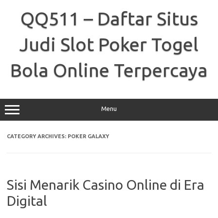
Skip
to
QQ511 – Daftar Situs
content
Judi Slot Poker Togel
Bola Online Terpercaya
Menu
CATEGORY ARCHIVES:
POKER GALAXY
Sisi Menarik Casino Online di Era
Digital