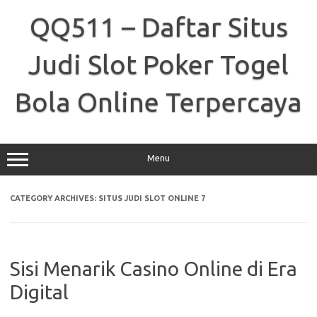
Skip
to
QQ511 – Daftar Situs
content
Judi Slot Poker Togel
Bola Online Terpercaya
Menu
CATEGORY ARCHIVES:
SITUS JUDI SLOT ONLINE 7
Sisi Menarik Casino Online di Era
Digital