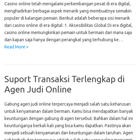
Casino online telah mengalami perkembangan pesat di era digital,
menghadirkan berbagai aspek menarik yang membuatnya semakin
populer di kalangan pemain. Berikut adalah beberapa sisi menarik
dari casino online di era digital: 1. Aksesibilitas Global Di era digital,
casino online memungkinkan pemain untuk bermain dari mana saja
dan kapan saja hanya dengan perangkat yang terhubung ke…
Read More »
Suport Transaksi Terlengkap di
Agen Judi Online
Gabung agen judi online terpercaya menjadi salah satu keharusan
untuk kenyamanan dalam bermain. Kamu bisa mendapatkan banyak
keuntungan dengan gabung di agen tersebut. Bahkan dalam hal ini
keuntunganya berkali kali yang bisa kamu dapatkan. Pastinya akan
menjadi sebuah kenyamanan dan keuntungan dalam taruhan. Agen