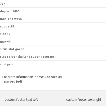
777
deposit 5000
mahjong ways
sbobet88
slot 5k
maxwin
situs slot gacor
slot server thailand super gacor no 1
slot gacor
For More Information Please
Contact Us
jasa seo judi
custom footer text left
custom footer text right