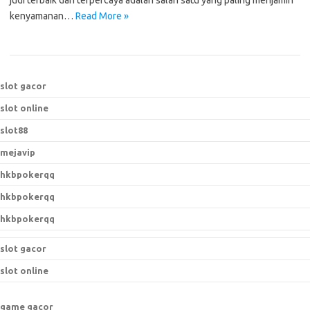
judi terbaik dan terpercaya adalah salah satu yang paling menjamin
kenyamanan…
Read More »
slot gacor
slot online
slot88
mejavip
hkbpokerqq
hkbpokerqq
hkbpokerqq
slot gacor
slot online
game gacor