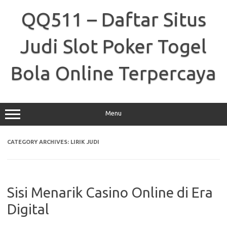
Skip
to
QQ511 – Daftar Situs
content
Judi Slot Poker Togel
Bola Online Terpercaya
Menu
CATEGORY ARCHIVES:
LIRIK JUDI
Sisi Menarik Casino Online di Era
Digital