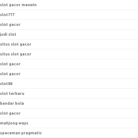
slot gacor maxwin
slot777
slot gacor
judi slot
situs slot gacor
situs slot gacor
slot gacor
slot gacor
slot88
slot terbaru
bandar bola
slot gacor
mahjong ways
spaceman pragmatic