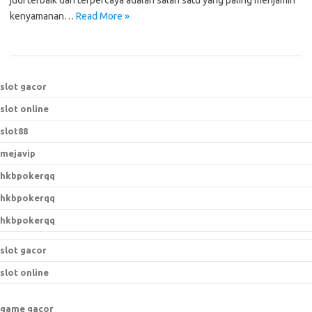
judi terbaik dan terpercaya adalah salah satu yang paling menjamin
kenyamanan…
Read More »
slot gacor
slot online
slot88
mejavip
hkbpokerqq
hkbpokerqq
hkbpokerqq
slot gacor
slot online
game gacor