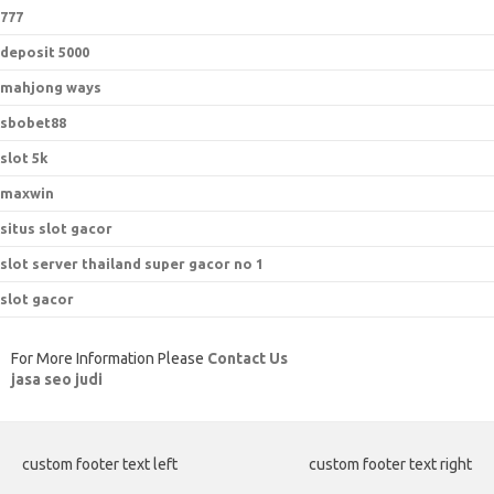
777
deposit 5000
mahjong ways
sbobet88
slot 5k
maxwin
situs slot gacor
slot server thailand super gacor no 1
slot gacor
For More Information Please
Contact Us
jasa seo judi
custom footer text left
custom footer text right