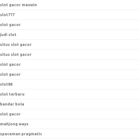
slot gacor maxwin
slot777
slot gacor
judi slot
situs slot gacor
situs slot gacor
slot gacor
slot gacor
slot88
slot terbaru
bandar bola
slot gacor
mahjong ways
spaceman pragmatic