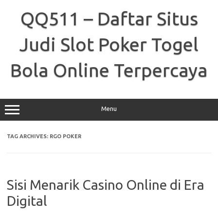
Skip
to
QQ511 – Daftar Situs
content
Judi Slot Poker Togel
Bola Online Terpercaya
Menu
TAG ARCHIVES:
RGO POKER
Sisi Menarik Casino Online di Era
Digital