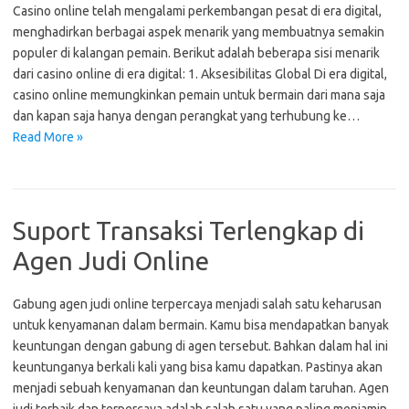
Casino online telah mengalami perkembangan pesat di era digital,
menghadirkan berbagai aspek menarik yang membuatnya semakin
populer di kalangan pemain. Berikut adalah beberapa sisi menarik
dari casino online di era digital: 1. Aksesibilitas Global Di era digital,
casino online memungkinkan pemain untuk bermain dari mana saja
dan kapan saja hanya dengan perangkat yang terhubung ke…
Read More »
Suport Transaksi Terlengkap di
Agen Judi Online
Gabung agen judi online terpercaya menjadi salah satu keharusan
untuk kenyamanan dalam bermain. Kamu bisa mendapatkan banyak
keuntungan dengan gabung di agen tersebut. Bahkan dalam hal ini
keuntunganya berkali kali yang bisa kamu dapatkan. Pastinya akan
menjadi sebuah kenyamanan dan keuntungan dalam taruhan. Agen