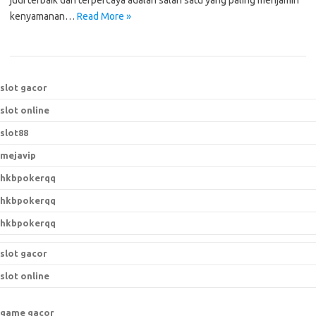
judi terbaik dan terpercaya adalah salah satu yang paling menjamin
kenyamanan…
Read More »
slot gacor
slot online
slot88
mejavip
hkbpokerqq
hkbpokerqq
hkbpokerqq
slot gacor
slot online
game gacor