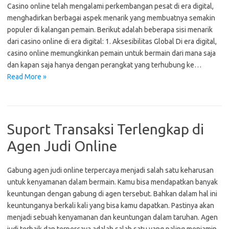
Casino online telah mengalami perkembangan pesat di era digital,
menghadirkan berbagai aspek menarik yang membuatnya semakin
populer di kalangan pemain. Berikut adalah beberapa sisi menarik
dari casino online di era digital: 1. Aksesibilitas Global Di era digital,
casino online memungkinkan pemain untuk bermain dari mana saja
dan kapan saja hanya dengan perangkat yang terhubung ke…
Read More »
Suport Transaksi Terlengkap di
Agen Judi Online
Gabung agen judi online terpercaya menjadi salah satu keharusan
untuk kenyamanan dalam bermain. Kamu bisa mendapatkan banyak
keuntungan dengan gabung di agen tersebut. Bahkan dalam hal ini
keuntunganya berkali kali yang bisa kamu dapatkan. Pastinya akan
menjadi sebuah kenyamanan dan keuntungan dalam taruhan. Agen