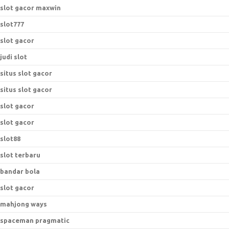
slot gacor maxwin
slot777
slot gacor
judi slot
situs slot gacor
situs slot gacor
slot gacor
slot gacor
slot88
slot terbaru
bandar bola
slot gacor
mahjong ways
spaceman pragmatic