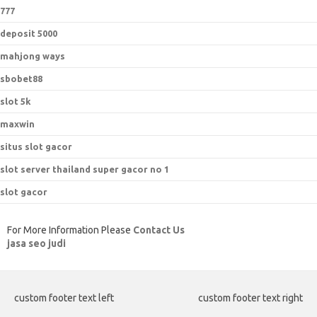
777
deposit 5000
mahjong ways
sbobet88
slot 5k
maxwin
situs slot gacor
slot server thailand super gacor no 1
slot gacor
For More Information Please
Contact Us
jasa seo judi
custom footer text left
custom footer text right