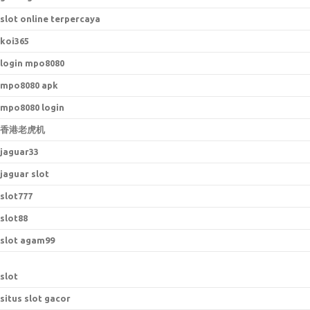
slot online terpercaya
koi365
login mpo8080
mpo8080 apk
mpo8080 login
香港老虎机
jaguar33
jaguar slot
slot777
slot88
slot agam99
slot
situs slot gacor