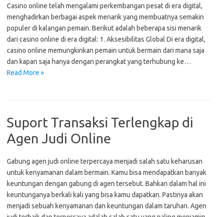
Casino online telah mengalami perkembangan pesat di era digital,
menghadirkan berbagai aspek menarik yang membuatnya semakin
populer di kalangan pemain. Berikut adalah beberapa sisi menarik
dari casino online di era digital: 1. Aksesibilitas Global Di era digital,
casino online memungkinkan pemain untuk bermain dari mana saja
dan kapan saja hanya dengan perangkat yang terhubung ke…
Read More »
Suport Transaksi Terlengkap di
Agen Judi Online
Gabung agen judi online terpercaya menjadi salah satu keharusan
untuk kenyamanan dalam bermain. Kamu bisa mendapatkan banyak
keuntungan dengan gabung di agen tersebut. Bahkan dalam hal ini
keuntunganya berkali kali yang bisa kamu dapatkan. Pastinya akan
menjadi sebuah kenyamanan dan keuntungan dalam taruhan. Agen