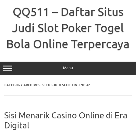
Skip
to
QQ511 – Daftar Situs
content
Judi Slot Poker Togel
Bola Online Terpercaya
Menu
CATEGORY ARCHIVES:
SITUS JUDI SLOT ONLINE 42
Sisi Menarik Casino Online di Era
Digital