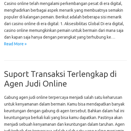
Casino online telah mengalami perkembangan pesat di era digital,
menghadirkan berbagai aspek menarik yang membuatnya semakin
populer di kalangan pemain. Berikut adalah beberapa sisi menarik
dari casino online di era digital: 1. Aksesibilitas Global Di era digital,
casino online memungkinkan pemain untuk bermain dari mana saja
dan kapan saja hanya dengan perangkat yang terhubung ke…
Read More »
Suport Transaksi Terlengkap di
Agen Judi Online
Gabung agen judi online terpercaya menjadi salah satu keharusan
untuk kenyamanan dalam bermain. Kamu bisa mendapatkan banyak
keuntungan dengan gabung di agen tersebut. Bahkan dalam hal ini
keuntunganya berkali kali yang bisa kamu dapatkan. Pastinya akan
menjadi sebuah kenyamanan dan keuntungan dalam taruhan. Agen