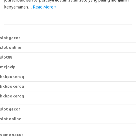
judi terbaik dan terpercaya adalah salah satu yang paling menjamin
kenyamanan…
Read More »
slot gacor
slot online
slot88
mejavip
hkbpokerqq
hkbpokerqq
hkbpokerqq
slot gacor
slot online
game gacor