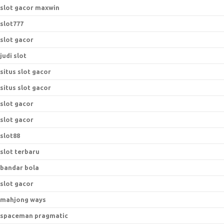
slot gacor maxwin
slot777
slot gacor
judi slot
situs slot gacor
situs slot gacor
slot gacor
slot gacor
slot88
slot terbaru
bandar bola
slot gacor
mahjong ways
spaceman pragmatic