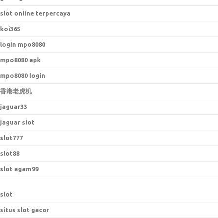
slot online terpercaya
koi365
login mpo8080
mpo8080 apk
mpo8080 login
香港老虎机
jaguar33
jaguar slot
slot777
slot88
slot agam99
slot
situs slot gacor