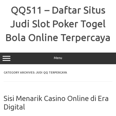
Skip
to
QQ511 – Daftar Situs
content
Judi Slot Poker Togel
Bola Online Terpercaya
Menu
CATEGORY ARCHIVES:
JUDI QQ TERPERCAYA
Sisi Menarik Casino Online di Era
Digital