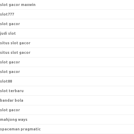
slot gacor maxwin
slot777
slot gacor
judi slot
situs slot gacor
situs slot gacor
slot gacor
slot gacor
slot88
slot terbaru
bandar bola
slot gacor
mahjong ways
spaceman pragmatic