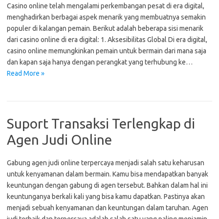
Casino online telah mengalami perkembangan pesat di era digital,
menghadirkan berbagai aspek menarik yang membuatnya semakin
populer di kalangan pemain. Berikut adalah beberapa sisi menarik
dari casino online di era digital: 1. Aksesibilitas Global Di era digital,
casino online memungkinkan pemain untuk bermain dari mana saja
dan kapan saja hanya dengan perangkat yang terhubung ke…
Read More »
Suport Transaksi Terlengkap di
Agen Judi Online
Gabung agen judi online terpercaya menjadi salah satu keharusan
untuk kenyamanan dalam bermain. Kamu bisa mendapatkan banyak
keuntungan dengan gabung di agen tersebut. Bahkan dalam hal ini
keuntunganya berkali kali yang bisa kamu dapatkan. Pastinya akan
menjadi sebuah kenyamanan dan keuntungan dalam taruhan. Agen