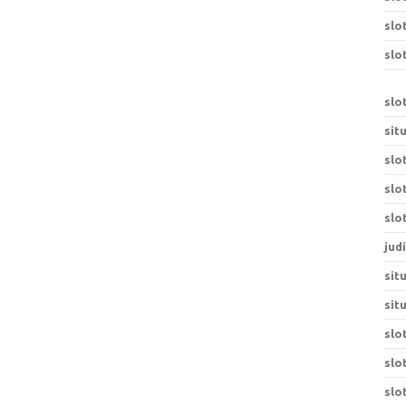
slo
slo
slo
sit
slo
slo
slo
judi
sit
sit
slo
slo
slo