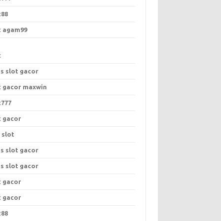
t88
t agam99
t
us slot gacor
t gacor maxwin
t777
t gacor
 slot
us slot gacor
us slot gacor
t gacor
t gacor
t88