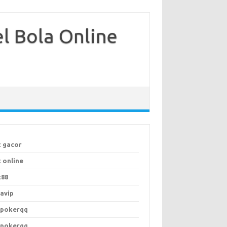
el Bola Online
t gacor
t online
t88
avip
bpokerqq
bpokerqq