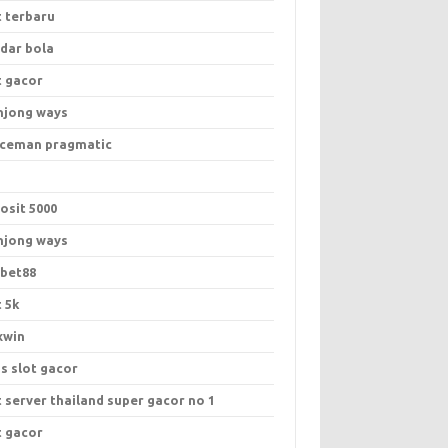
t terbaru
dar bola
t gacor
jong ways
ceman pragmatic
osit 5000
jong ways
bet88
t 5k
xwin
us slot gacor
t server thailand super gacor no 1
t gacor