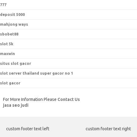
777
deposit 5000
mahjong ways
sbobet88
slot 5k
maxwin
situs slot gacor
slot server thailand super gacor no 1
slot gacor
For More Information Please
Contact Us
jasa seo judi
custom footer text left
custom footer text right