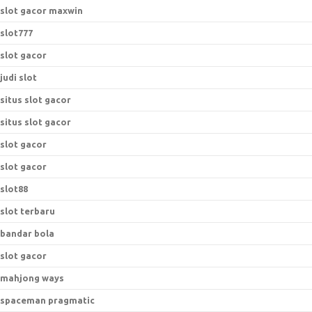
slot gacor maxwin
slot777
slot gacor
judi slot
situs slot gacor
situs slot gacor
slot gacor
slot gacor
slot88
slot terbaru
bandar bola
slot gacor
mahjong ways
spaceman pragmatic