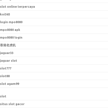
slot online terpercaya
koi365
login mpo8080
mpo8080 apk
mpo8080 login
香港老虎机
jaguar33
jaguar slot
slot777
slot88
slot agam99
slot
situs slot gacor