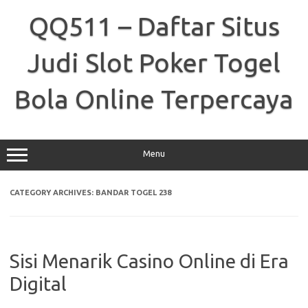
Skip
to
QQ511 – Daftar Situs
content
Judi Slot Poker Togel
Bola Online Terpercaya
Menu
CATEGORY ARCHIVES:
BANDAR TOGEL 238
Sisi Menarik Casino Online di Era
Digital