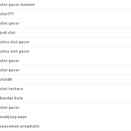
slot gacor maxwin
slot777
slot gacor
judi slot
situs slot gacor
situs slot gacor
slot gacor
slot gacor
slot88
slot terbaru
bandar bola
slot gacor
mahjong ways
spaceman pragmatic