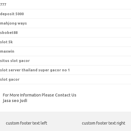
777
deposit 5000
mahjong ways
sbobet88
slot 5k
maxwin
situs slot gacor
slot server thailand super gacor no 1
slot gacor
For More Information Please
Contact Us
jasa seo judi
custom footer text left
custom footer text right