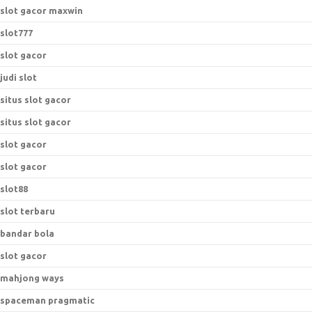
slot gacor maxwin
slot777
slot gacor
judi slot
situs slot gacor
situs slot gacor
slot gacor
slot gacor
slot88
slot terbaru
bandar bola
slot gacor
mahjong ways
spaceman pragmatic