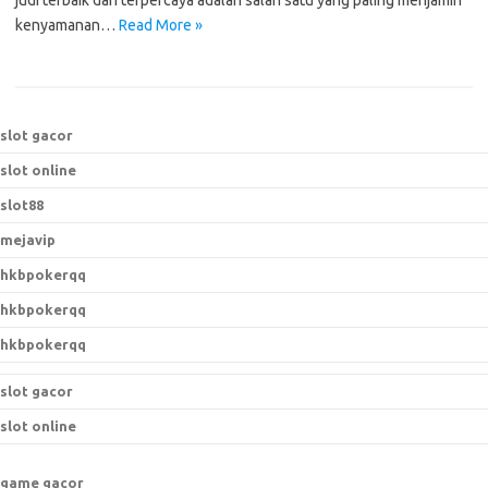
judi terbaik dan terpercaya adalah salah satu yang paling menjamin
kenyamanan…
Read More »
slot gacor
slot online
slot88
mejavip
hkbpokerqq
hkbpokerqq
hkbpokerqq
slot gacor
slot online
game gacor