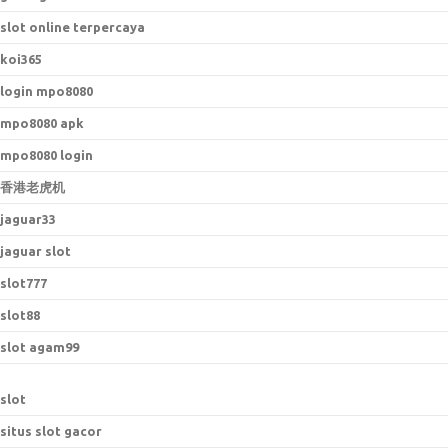
slot online terpercaya
koi365
login mpo8080
mpo8080 apk
mpo8080 login
香港老虎机
jaguar33
jaguar slot
slot777
slot88
slot agam99
slot
situs slot gacor