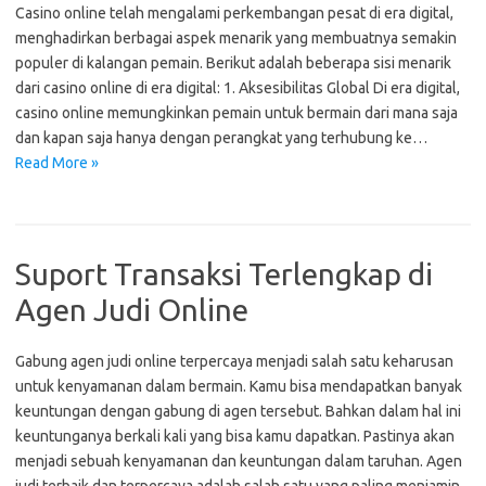
Casino online telah mengalami perkembangan pesat di era digital,
menghadirkan berbagai aspek menarik yang membuatnya semakin
populer di kalangan pemain. Berikut adalah beberapa sisi menarik
dari casino online di era digital: 1. Aksesibilitas Global Di era digital,
casino online memungkinkan pemain untuk bermain dari mana saja
dan kapan saja hanya dengan perangkat yang terhubung ke…
Read More »
Suport Transaksi Terlengkap di
Agen Judi Online
Gabung agen judi online terpercaya menjadi salah satu keharusan
untuk kenyamanan dalam bermain. Kamu bisa mendapatkan banyak
keuntungan dengan gabung di agen tersebut. Bahkan dalam hal ini
keuntunganya berkali kali yang bisa kamu dapatkan. Pastinya akan
menjadi sebuah kenyamanan dan keuntungan dalam taruhan. Agen