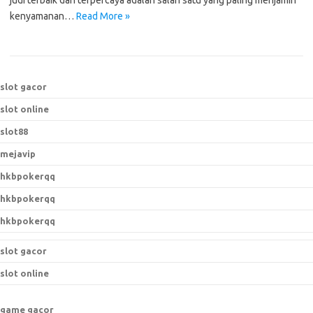
judi terbaik dan terpercaya adalah salah satu yang paling menjamin
kenyamanan…
Read More »
slot gacor
slot online
slot88
mejavip
hkbpokerqq
hkbpokerqq
hkbpokerqq
slot gacor
slot online
game gacor