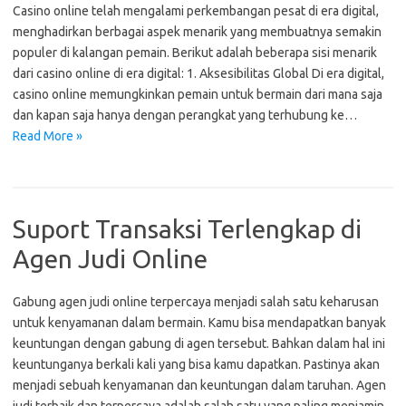
Casino online telah mengalami perkembangan pesat di era digital,
menghadirkan berbagai aspek menarik yang membuatnya semakin
populer di kalangan pemain. Berikut adalah beberapa sisi menarik
dari casino online di era digital: 1. Aksesibilitas Global Di era digital,
casino online memungkinkan pemain untuk bermain dari mana saja
dan kapan saja hanya dengan perangkat yang terhubung ke…
Read More »
Suport Transaksi Terlengkap di
Agen Judi Online
Gabung agen judi online terpercaya menjadi salah satu keharusan
untuk kenyamanan dalam bermain. Kamu bisa mendapatkan banyak
keuntungan dengan gabung di agen tersebut. Bahkan dalam hal ini
keuntunganya berkali kali yang bisa kamu dapatkan. Pastinya akan
menjadi sebuah kenyamanan dan keuntungan dalam taruhan. Agen