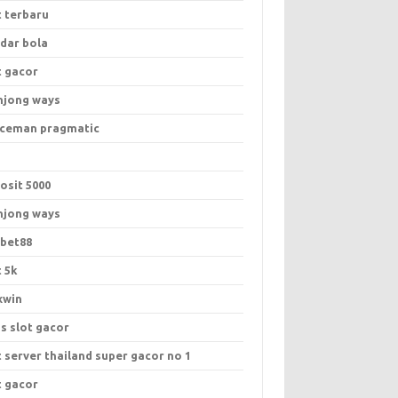
t terbaru
dar bola
t gacor
jong ways
ceman pragmatic
osit 5000
jong ways
bet88
t 5k
xwin
us slot gacor
t server thailand super gacor no 1
t gacor