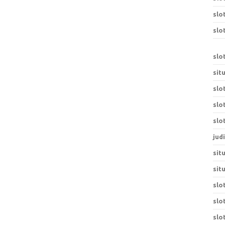
slo
slo
slo
sit
slo
slo
slo
judi
sit
sit
slo
slo
slo