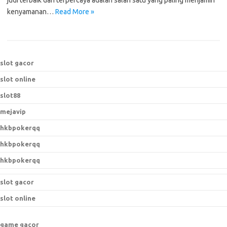
judi terbaik dan terpercaya adalah salah satu yang paling menjamin
kenyamanan…
Read More »
slot gacor
slot online
slot88
mejavip
hkbpokerqq
hkbpokerqq
hkbpokerqq
slot gacor
slot online
game gacor