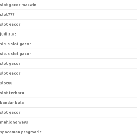
slot gacor maxwin
slot777
slot gacor
judi slot
situs slot gacor
situs slot gacor
slot gacor
slot gacor
slot88
slot terbaru
bandar bola
slot gacor
mahjong ways
spaceman pragmatic