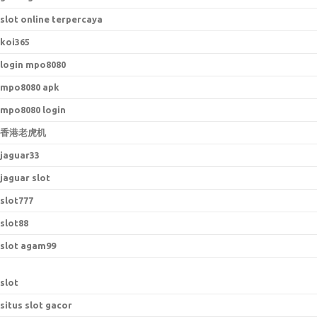
slot online terpercaya
koi365
login mpo8080
mpo8080 apk
mpo8080 login
香港老虎机
jaguar33
jaguar slot
slot777
slot88
slot agam99
slot
situs slot gacor