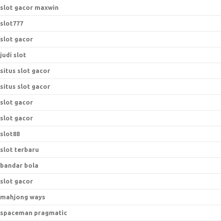
slot gacor maxwin
slot777
slot gacor
judi slot
situs slot gacor
situs slot gacor
slot gacor
slot gacor
slot88
slot terbaru
bandar bola
slot gacor
mahjong ways
spaceman pragmatic