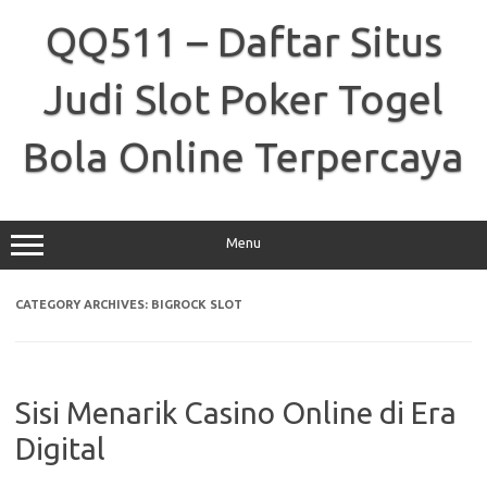
Skip
to
QQ511 – Daftar Situs
content
Judi Slot Poker Togel
Bola Online Terpercaya
Menu
CATEGORY ARCHIVES:
BIGROCK SLOT
Sisi Menarik Casino Online di Era
Digital