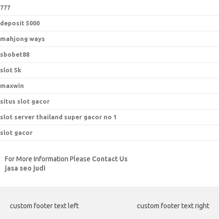
777
deposit 5000
mahjong ways
sbobet88
slot 5k
maxwin
situs slot gacor
slot server thailand super gacor no 1
slot gacor
For More Information Please
Contact Us
jasa seo judi
custom footer text left
custom footer text right