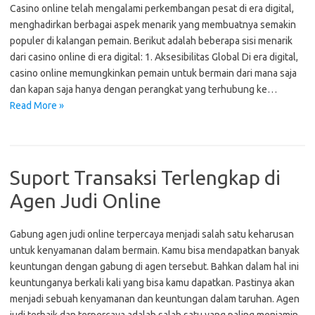
Casino online telah mengalami perkembangan pesat di era digital,
menghadirkan berbagai aspek menarik yang membuatnya semakin
populer di kalangan pemain. Berikut adalah beberapa sisi menarik
dari casino online di era digital: 1. Aksesibilitas Global Di era digital,
casino online memungkinkan pemain untuk bermain dari mana saja
dan kapan saja hanya dengan perangkat yang terhubung ke…
Read More »
Suport Transaksi Terlengkap di
Agen Judi Online
Gabung agen judi online terpercaya menjadi salah satu keharusan
untuk kenyamanan dalam bermain. Kamu bisa mendapatkan banyak
keuntungan dengan gabung di agen tersebut. Bahkan dalam hal ini
keuntunganya berkali kali yang bisa kamu dapatkan. Pastinya akan
menjadi sebuah kenyamanan dan keuntungan dalam taruhan. Agen