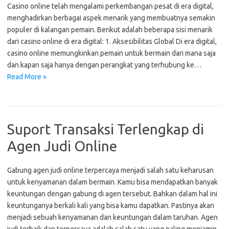
Casino online telah mengalami perkembangan pesat di era digital,
menghadirkan berbagai aspek menarik yang membuatnya semakin
populer di kalangan pemain. Berikut adalah beberapa sisi menarik
dari casino online di era digital: 1. Aksesibilitas Global Di era digital,
casino online memungkinkan pemain untuk bermain dari mana saja
dan kapan saja hanya dengan perangkat yang terhubung ke…
Read More »
Suport Transaksi Terlengkap di
Agen Judi Online
Gabung agen judi online terpercaya menjadi salah satu keharusan
untuk kenyamanan dalam bermain. Kamu bisa mendapatkan banyak
keuntungan dengan gabung di agen tersebut. Bahkan dalam hal ini
keuntunganya berkali kali yang bisa kamu dapatkan. Pastinya akan
menjadi sebuah kenyamanan dan keuntungan dalam taruhan. Agen