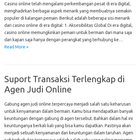
Casino online telah mengalami perkembangan pesat di era digital,
menghadirkan berbagai aspek menarik yang membuatnya semakin
populer di kalangan pemain. Berikut adalah beberapa sisi menarik
dari casino online di era digital: 1. Aksesibilitas Global Di era digital,
casino online memungkinkan pemain untuk bermain dari mana saja
dan kapan saja hanya dengan perangkat yang terhubung ke…
Read More »
Suport Transaksi Terlengkap di
Agen Judi Online
Gabung agen judi online terpercaya menjadi salah satu keharusan
untuk kenyamanan dalam bermain. Kamu bisa mendapatkan banyak
keuntungan dengan gabung di agen tersebut. Bahkan dalam hal ini
keuntunganya berkali kali yang bisa kamu dapatkan. Pastinya akan
menjadi sebuah kenyamanan dan keuntungan dalam taruhan. Agen