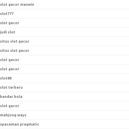
slot gacor maxwin
slot777
slot gacor
judi slot
situs slot gacor
situs slot gacor
slot gacor
slot gacor
slot88
slot terbaru
bandar bola
slot gacor
mahjong ways
spaceman pragmatic