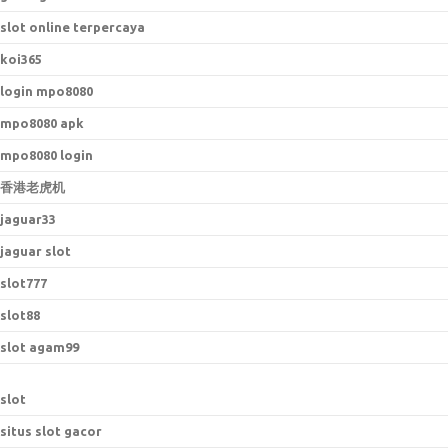
slot online terpercaya
koi365
login mpo8080
mpo8080 apk
mpo8080 login
香港老虎机
jaguar33
jaguar slot
slot777
slot88
slot agam99
slot
situs slot gacor