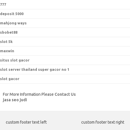
777
deposit 5000
mahjong ways
sbobet88
slot 5k
maxwin
situs slot gacor
slot server thailand super gacor no 1
slot gacor
For More Information Please
Contact Us
jasa seo judi
custom footer text left
custom footer text right