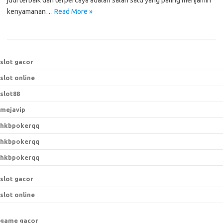
judi terbaik dan terpercaya adalah salah satu yang paling menjamin
kenyamanan…
Read More »
slot gacor
slot online
slot88
mejavip
hkbpokerqq
hkbpokerqq
hkbpokerqq
slot gacor
slot online
game gacor