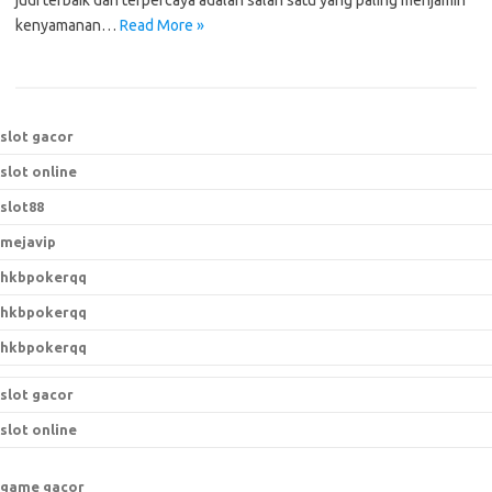
judi terbaik dan terpercaya adalah salah satu yang paling menjamin
kenyamanan…
Read More »
slot gacor
slot online
slot88
mejavip
hkbpokerqq
hkbpokerqq
hkbpokerqq
slot gacor
slot online
game gacor