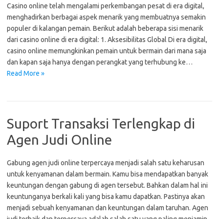
Casino online telah mengalami perkembangan pesat di era digital,
menghadirkan berbagai aspek menarik yang membuatnya semakin
populer di kalangan pemain. Berikut adalah beberapa sisi menarik
dari casino online di era digital: 1. Aksesibilitas Global Di era digital,
casino online memungkinkan pemain untuk bermain dari mana saja
dan kapan saja hanya dengan perangkat yang terhubung ke…
Read More »
Suport Transaksi Terlengkap di
Agen Judi Online
Gabung agen judi online terpercaya menjadi salah satu keharusan
untuk kenyamanan dalam bermain. Kamu bisa mendapatkan banyak
keuntungan dengan gabung di agen tersebut. Bahkan dalam hal ini
keuntunganya berkali kali yang bisa kamu dapatkan. Pastinya akan
menjadi sebuah kenyamanan dan keuntungan dalam taruhan. Agen