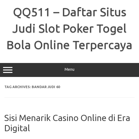
Skip
to
QQ511 – Daftar Situs
content
Judi Slot Poker Togel
Bola Online Terpercaya
Menu
TAG ARCHIVES:
BANDAR JUDI 60
Sisi Menarik Casino Online di Era
Digital