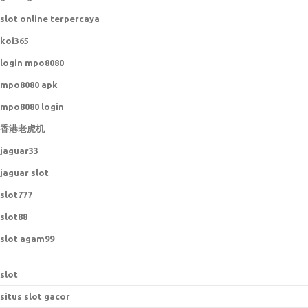
slot online terpercaya
koi365
login mpo8080
mpo8080 apk
mpo8080 login
香港老虎机
jaguar33
jaguar slot
slot777
slot88
slot agam99
slot
situs slot gacor