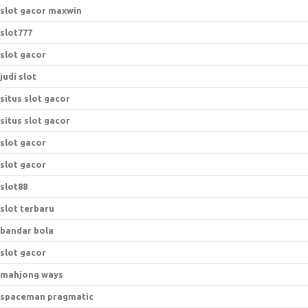
slot gacor maxwin
slot777
slot gacor
judi slot
situs slot gacor
situs slot gacor
slot gacor
slot gacor
slot88
slot terbaru
bandar bola
slot gacor
mahjong ways
spaceman pragmatic