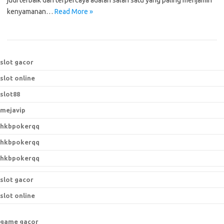
judi terbaik dan terpercaya adalah salah satu yang paling menjamin
kenyamanan…
Read More »
slot gacor
slot online
slot88
mejavip
hkbpokerqq
hkbpokerqq
hkbpokerqq
slot gacor
slot online
game gacor