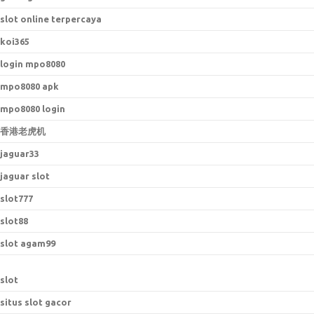
slot online terpercaya
koi365
login mpo8080
mpo8080 apk
mpo8080 login
香港老虎机
jaguar33
jaguar slot
slot777
slot88
slot agam99
slot
situs slot gacor