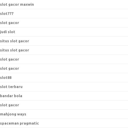
slot gacor maxwin
slot777
slot gacor
judi slot
situs slot gacor
situs slot gacor
slot gacor
slot gacor
slot88
slot terbaru
bandar bola
slot gacor
mahjong ways
spaceman pragmatic