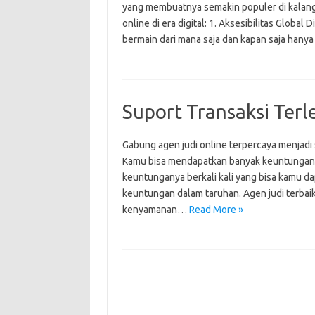
yang membuatnya semakin populer di kalanga
online di era digital: 1. Aksesibilitas Globa
bermain dari mana saja dan kapan saja han
Suport Transaksi Terl
Gabung agen judi online terpercaya menjadi
Kamu bisa mendapatkan banyak keuntungan d
keuntunganya berkali kali yang bisa kamu d
keuntungan dalam taruhan. Agen judi terbaik
kenyamanan…
Read More »