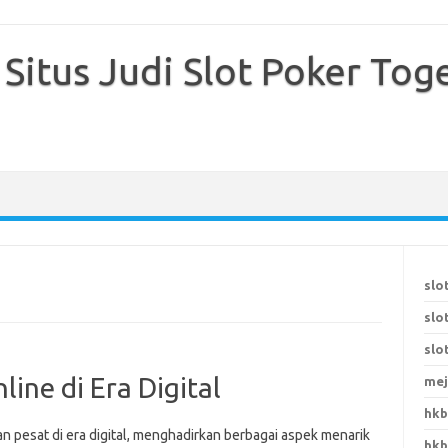
Situs Judi Slot Poker Tog
slo
slo
slo
line di Era Digital
mej
hk
 pesat di era digital, menghadirkan berbagai aspek menarik
hk