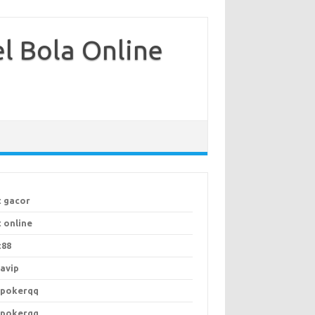
el Bola Online
t gacor
t online
t88
avip
bpokerqq
bpokerqq