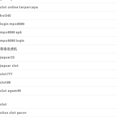
slot online terpercaya
koi365
login mpo8080
mpo8080 apk
mpo8080 login
香港老虎机
jaguar33
jaguar slot
slot777
slot88
slot agam99
slot
situs slot gacor