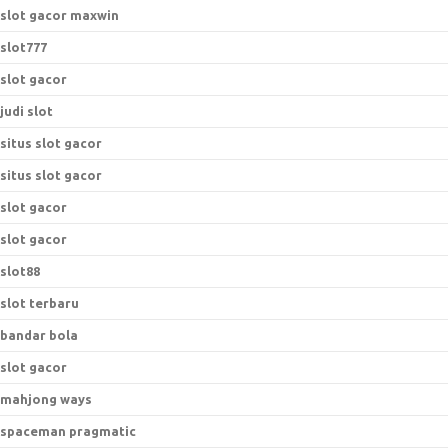
slot gacor maxwin
slot777
slot gacor
judi slot
situs slot gacor
situs slot gacor
slot gacor
slot gacor
slot88
slot terbaru
bandar bola
slot gacor
mahjong ways
spaceman pragmatic