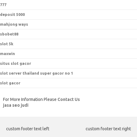
777
deposit 5000
mahjong ways
sbobet88
slot 5k
maxwin
situs slot gacor
slot server thailand super gacor no 1
slot gacor
For More Information Please
Contact Us
jasa seo judi
custom footer text left
custom footer text right