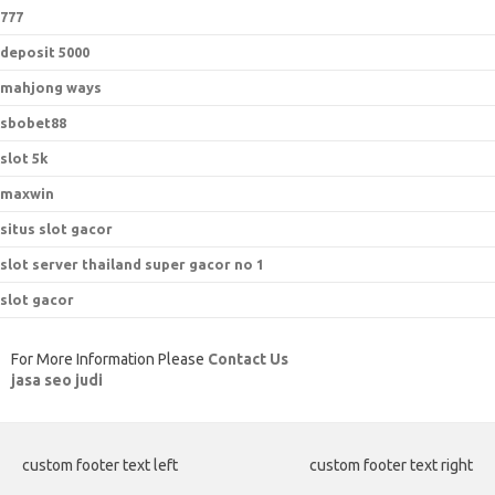
777
deposit 5000
mahjong ways
sbobet88
slot 5k
maxwin
situs slot gacor
slot server thailand super gacor no 1
slot gacor
For More Information Please
Contact Us
jasa seo judi
custom footer text left
custom footer text right