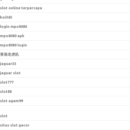
slot online terpercaya
koi365
login mpo8080
mpo8080 apk
mpo8080 login
香港老虎机
jaguar33
jaguar slot
slot777
slot88
slot agam99
slot
situs slot gacor