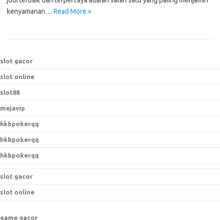
judi terbaik dan terpercaya adalah salah satu yang paling menjamin
kenyamanan…
Read More »
slot gacor
slot online
slot88
mejavip
hkbpokerqq
hkbpokerqq
hkbpokerqq
slot gacor
slot online
game gacor