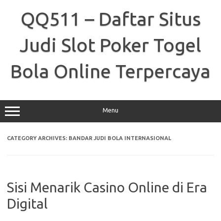
Skip
to
QQ511 – Daftar Situs
content
Judi Slot Poker Togel
Bola Online Terpercaya
Menu
CATEGORY ARCHIVES:
BANDAR JUDI BOLA INTERNASIONAL
Sisi Menarik Casino Online di Era
Digital