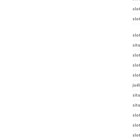
slo
slo
slo
sit
slo
slo
slo
judi
sit
sit
slo
slo
slo