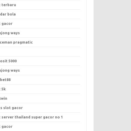
t terbaru
dar bola
t gacor
jong ways
ceman pragmatic
osit 5000
jong ways
bet88
t 5k
xwin
us slot gacor
t server thailand super gacor no 1
t gacor