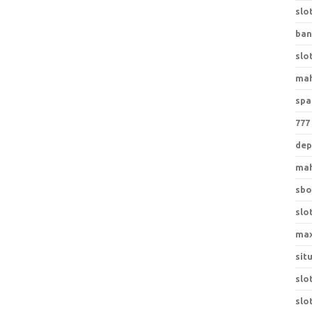
slo
ban
slo
mah
spa
777
dep
mah
sbo
slo
ma
sit
slo
slo