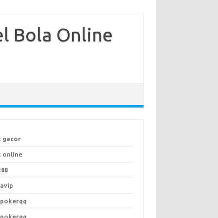
el Bola Online
t gacor
t online
t88
avip
bpokerqq
bpokerqq