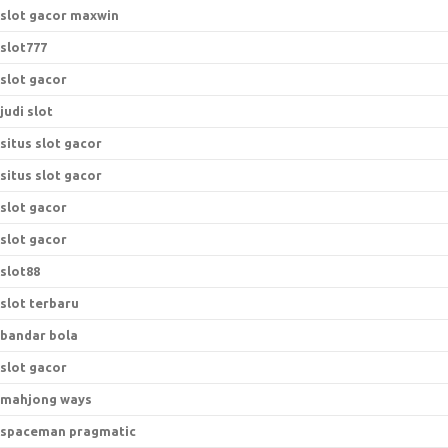
slot gacor maxwin
slot777
slot gacor
judi slot
situs slot gacor
situs slot gacor
slot gacor
slot gacor
slot88
slot terbaru
bandar bola
slot gacor
mahjong ways
spaceman pragmatic