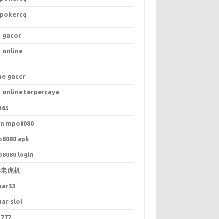
bpokerqq
t gacor
t online
e gacor
t online terpercaya
365
in mpo8080
8080 apk
8080 login
港老虎机
uar33
uar slot
t777