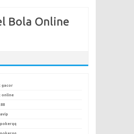
el Bola Online
t gacor
t online
t88
avip
bpokerqq
bpokerqq