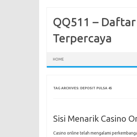
Skip
to
content
QQ511 – Daftar 
Terpercaya
HOME
TAG ARCHIVES:
DEPOSIT PULSA 45
Sisi Menarik Casino On
Casino online telah mengalami perkembangan