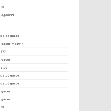
t88
t agam99
t
us slot gacor
t gacor maxwin
t777
t gacor
 slot
us slot gacor
us slot gacor
t gacor
t gacor
t88