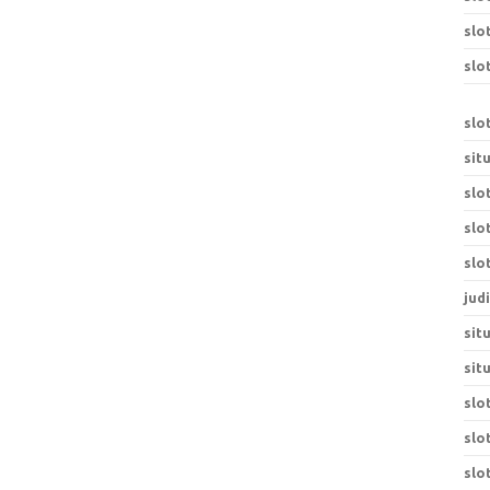
slo
slo
slo
sit
slo
slo
slo
judi
sit
sit
slo
slo
slo