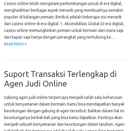
Casino online telah mengalami perkembangan pesat di era digital,
menghadirkan berbagai aspek menarik yang membuatnya semakin
populer di kalangan pemain. Berikut adalah beberapa sisi menarik
dari casino online di era digital: 1. Aksesibilitas Global Di era digital,
casino online memungkinkan pemain untuk bermain dari mana saja
dan kapan saja hanya dengan perangkat yang terhubung ke…
Read More »
Suport Transaksi Terlengkap di
Agen Judi Online
Gabung agen judi online terpercaya menjadi salah satu keharusan
untuk kenyamanan dalam bermain. Kamu bisa mendapatkan banyak
keuntungan dengan gabung di agen tersebut. Bahkan dalam hal ini
keuntunganya berkali kali yang bisa kamu dapatkan. Pastinya akan
menjadi sebuah kenyamanan dan keuntungan dalam taruhan. Agen