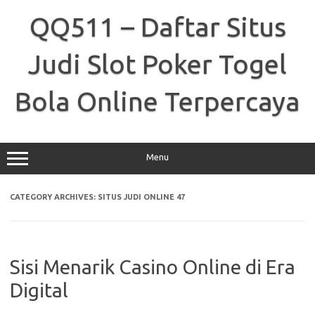
Skip
to
QQ511 – Daftar Situs
content
Judi Slot Poker Togel
Bola Online Terpercaya
Menu
CATEGORY ARCHIVES:
SITUS JUDI ONLINE 47
Sisi Menarik Casino Online di Era
Digital