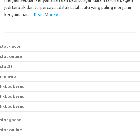
menjadi sebuah kenyamanan dan keuntungan dalam taruhan. Agen
judi terbaik dan terpercaya adalah salah satu yang paling menjamin
kenyamanan…
Read More »
slot gacor
slot online
slot88
mejavip
hkbpokerqq
hkbpokerqq
hkbpokerqq
slot gacor
slot online