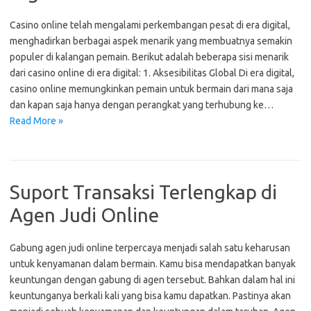
Casino online telah mengalami perkembangan pesat di era digital,
menghadirkan berbagai aspek menarik yang membuatnya semakin
populer di kalangan pemain. Berikut adalah beberapa sisi menarik
dari casino online di era digital: 1. Aksesibilitas Global Di era digital,
casino online memungkinkan pemain untuk bermain dari mana saja
dan kapan saja hanya dengan perangkat yang terhubung ke…
Read More »
Suport Transaksi Terlengkap di
Agen Judi Online
Gabung agen judi online terpercaya menjadi salah satu keharusan
untuk kenyamanan dalam bermain. Kamu bisa mendapatkan banyak
keuntungan dengan gabung di agen tersebut. Bahkan dalam hal ini
keuntunganya berkali kali yang bisa kamu dapatkan. Pastinya akan