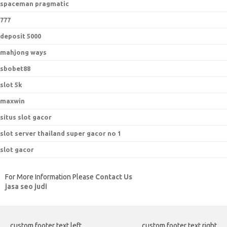
spaceman pragmatic
777
deposit 5000
mahjong ways
sbobet88
slot 5k
maxwin
situs slot gacor
slot server thailand super gacor no 1
slot gacor
For More Information Please
Contact Us
jasa seo judi
custom footer text left
custom footer text right