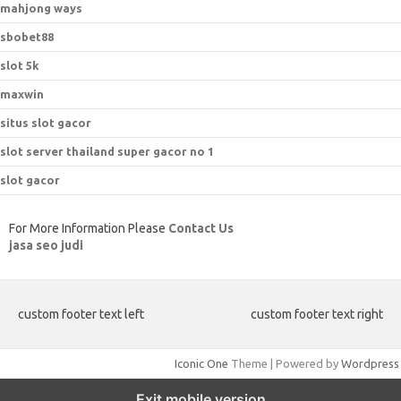
mahjong ways
sbobet88
slot 5k
maxwin
situs slot gacor
slot server thailand super gacor no 1
slot gacor
For More Information Please
Contact Us
jasa seo judi
custom footer text left
custom footer text right
Iconic One
Theme | Powered by
Wordpress
Exit mobile version