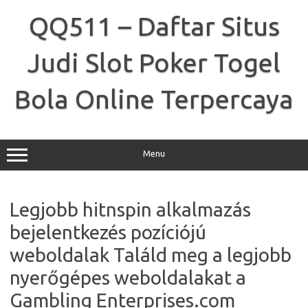
Skip
to
QQ511 – Daftar Situs
content
Judi Slot Poker Togel
Bola Online Terpercaya
Menu
Legjobb hitnspin alkalmazás
bejelentkezés pozíciójú
weboldalak Találd meg a legjobb
nyerőgépes weboldalakat a
Gambling Enterprises.com