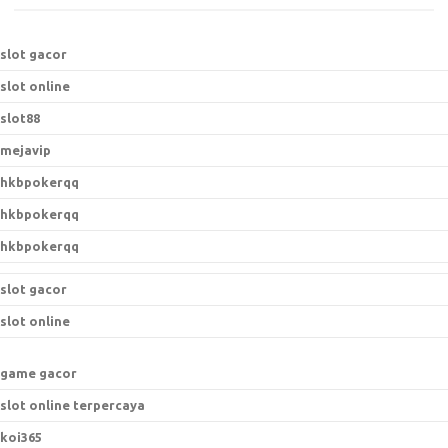
slot gacor
slot online
slot88
mejavip
hkbpokerqq
hkbpokerqq
hkbpokerqq
slot gacor
slot online
game gacor
slot online terpercaya
koi365