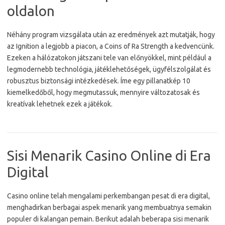
oldalon
Néhány program vizsgálata után az eredmények azt mutatják, hogy
az Ignition a legjobb a piacon, a Coins of Ra Strength a kedvencünk.
Ezeken a hálózatokon játszani tele van előnyökkel, mint például a
legmodernebb technológia, játéklehetőségek, ügyfélszolgálat és
robusztus biztonsági intézkedések. Íme egy pillanatkép 10
kiemelkedőből, hogy megmutassuk, mennyire változatosak és
kreatívak lehetnek ezek a játékok.
Sisi Menarik Casino Online di Era
Digital
Casino online telah mengalami perkembangan pesat di era digital,
menghadirkan berbagai aspek menarik yang membuatnya semakin
populer di kalangan pemain. Berikut adalah beberapa sisi menarik