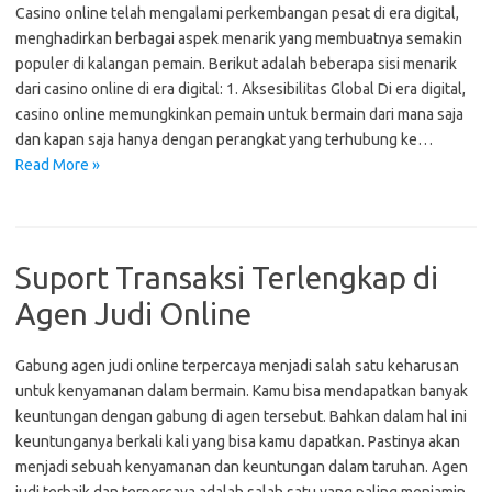
Casino online telah mengalami perkembangan pesat di era digital,
menghadirkan berbagai aspek menarik yang membuatnya semakin
populer di kalangan pemain. Berikut adalah beberapa sisi menarik
dari casino online di era digital: 1. Aksesibilitas Global Di era digital,
casino online memungkinkan pemain untuk bermain dari mana saja
dan kapan saja hanya dengan perangkat yang terhubung ke…
Read More »
Suport Transaksi Terlengkap di
Agen Judi Online
Gabung agen judi online terpercaya menjadi salah satu keharusan
untuk kenyamanan dalam bermain. Kamu bisa mendapatkan banyak
keuntungan dengan gabung di agen tersebut. Bahkan dalam hal ini
keuntunganya berkali kali yang bisa kamu dapatkan. Pastinya akan
menjadi sebuah kenyamanan dan keuntungan dalam taruhan. Agen