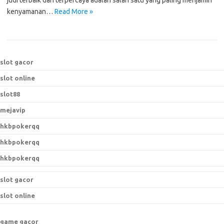
judi terbaik dan terpercaya adalah salah satu yang paling menjamin
kenyamanan…
Read More »
slot gacor
slot online
slot88
mejavip
hkbpokerqq
hkbpokerqq
hkbpokerqq
slot gacor
slot online
game gacor