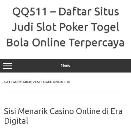
Skip
to
QQ511 – Daftar Situs
content
Judi Slot Poker Togel
Bola Online Terpercaya
Menu
CATEGORY ARCHIVES:
TOGEL ONLINE 46
Sisi Menarik Casino Online di Era
Digital