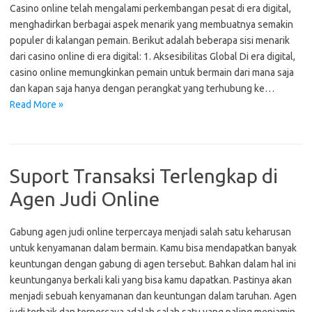
Casino online telah mengalami perkembangan pesat di era digital,
menghadirkan berbagai aspek menarik yang membuatnya semakin
populer di kalangan pemain. Berikut adalah beberapa sisi menarik
dari casino online di era digital: 1. Aksesibilitas Global Di era digital,
casino online memungkinkan pemain untuk bermain dari mana saja
dan kapan saja hanya dengan perangkat yang terhubung ke…
Read More »
Suport Transaksi Terlengkap di
Agen Judi Online
Gabung agen judi online terpercaya menjadi salah satu keharusan
untuk kenyamanan dalam bermain. Kamu bisa mendapatkan banyak
keuntungan dengan gabung di agen tersebut. Bahkan dalam hal ini
keuntunganya berkali kali yang bisa kamu dapatkan. Pastinya akan
menjadi sebuah kenyamanan dan keuntungan dalam taruhan. Agen