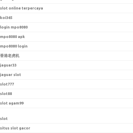
slot online terpercaya
koi365
login mpo8080
mpo8080 apk
mpo8080 login
香港老虎机
jaguar33
jaguar slot
slot777
slot88
slot agam99
slot
situs slot gacor