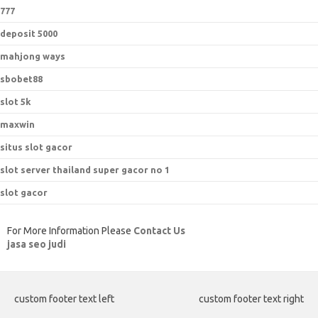
777
deposit 5000
mahjong ways
sbobet88
slot 5k
maxwin
situs slot gacor
slot server thailand super gacor no 1
slot gacor
For More Information Please
Contact Us
jasa seo judi
custom footer text left
custom footer text right