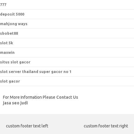
777
deposit 5000
mahjong ways
sbobet88
slot 5k
maxwin
situs slot gacor
slot server thailand super gacor no 1
slot gacor
For More Information Please
Contact Us
jasa seo judi
custom footer text left
custom footer text right