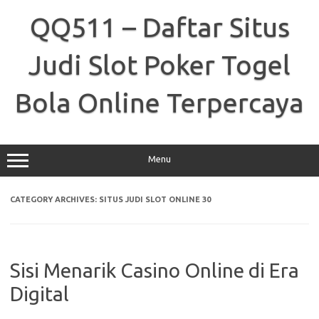
Skip
to
QQ511 – Daftar Situs
content
Judi Slot Poker Togel
Bola Online Terpercaya
Menu
CATEGORY ARCHIVES:
SITUS JUDI SLOT ONLINE 30
Sisi Menarik Casino Online di Era
Digital