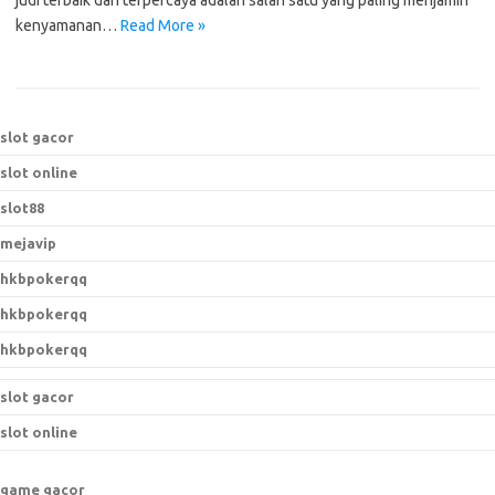
judi terbaik dan terpercaya adalah salah satu yang paling menjamin
kenyamanan…
Read More »
slot gacor
slot online
slot88
mejavip
hkbpokerqq
hkbpokerqq
hkbpokerqq
slot gacor
slot online
game gacor