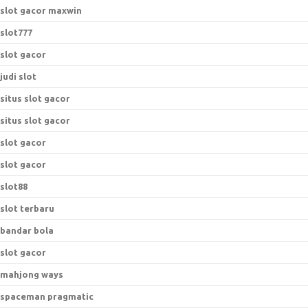
slot gacor maxwin
slot777
slot gacor
judi slot
situs slot gacor
situs slot gacor
slot gacor
slot gacor
slot88
slot terbaru
bandar bola
slot gacor
mahjong ways
spaceman pragmatic