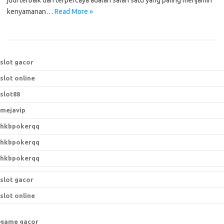
judi terbaik dan terpercaya adalah salah satu yang paling menjamin
kenyamanan…
Read More »
slot gacor
slot online
slot88
mejavip
hkbpokerqq
hkbpokerqq
hkbpokerqq
slot gacor
slot online
game gacor