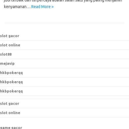
judi terbaik dan terpercaya adalah salah satu yang paling menjamin
kenyamanan…
Read More »
slot gacor
slot online
slot88
mejavip
hkbpokerqq
hkbpokerqq
hkbpokerqq
slot gacor
slot online
game gacor