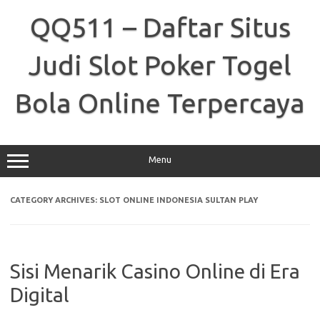
Skip
to
QQ511 – Daftar Situs
content
Judi Slot Poker Togel
Bola Online Terpercaya
Menu
CATEGORY ARCHIVES:
SLOT ONLINE INDONESIA SULTAN PLAY
Sisi Menarik Casino Online di Era
Digital