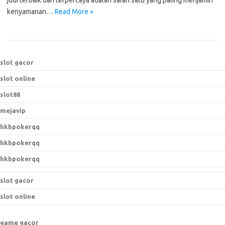
judi terbaik dan terpercaya adalah salah satu yang paling menjamin
kenyamanan…
Read More »
slot gacor
slot online
slot88
mejavip
hkbpokerqq
hkbpokerqq
hkbpokerqq
slot gacor
slot online
game gacor