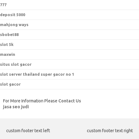
777
deposit 5000
mahjong ways
sbobet88
slot 5k
maxwin
situs slot gacor
slot server thailand super gacor no 1
slot gacor
For More Information Please
Contact Us
jasa seo judi
custom footer text left
custom footer text right