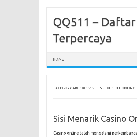
Skip
to
content
QQ511 – Daftar 
Terpercaya
HOME
CATEGORY ARCHIVES:
SITUS JUDI SLOT ONLINE
Sisi Menarik Casino On
Casino online telah mengalami perkembangan