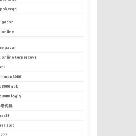
bpokerqq
t gacor
t online
e gacor
t online terpercaya
365
in mpo8080
8080 apk
8080 login
港老虎机
uar33
uar slot
t777