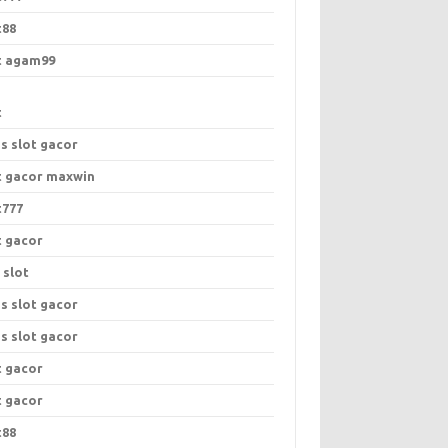
t88
t agam99
t
us slot gacor
t gacor maxwin
t777
t gacor
 slot
us slot gacor
us slot gacor
t gacor
t gacor
t88