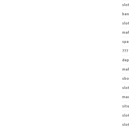
slo
ban
slo
mah
spa
777
dep
mah
sbo
slo
ma
sit
slo
slo