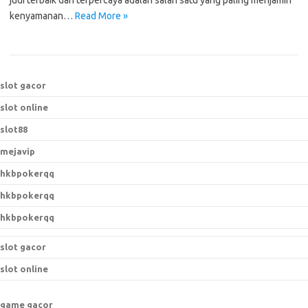
judi terbaik dan terpercaya adalah salah satu yang paling menjamin
kenyamanan…
Read More »
slot gacor
slot online
slot88
mejavip
hkbpokerqq
hkbpokerqq
hkbpokerqq
slot gacor
slot online
game gacor