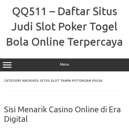
Skip
to
QQ511 – Daftar Situs
content
Judi Slot Poker Togel
Bola Online Terpercaya
Menu
CATEGORY ARCHIVES:
SITUS SLOT TANPA POTONGAN PULSA
Sisi Menarik Casino Online di Era
Digital